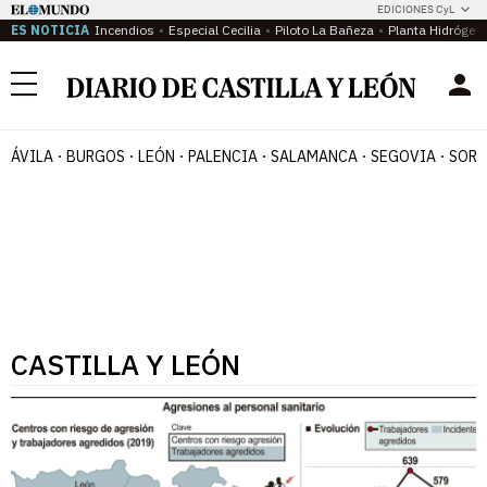
EDICIONES CyL
ES NOTICIA
Incendios
Especial Cecilia
Piloto La Bañeza
Planta Hidrógen
Menú
ÁVILA
BURGOS
LEÓN
PALENCIA
SALAMANCA
SEGOVIA
SORI
CASTILLA Y LEÓN