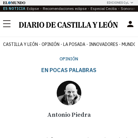
EDICIONES CyL
ES NOTICIA
Eclipse
Recomendaciones eclipse
Especial Cecilia
Sonoram
Menú
CASTILLA Y LEÓN
OPINIÓN
LA POSADA
INNOVADORES
MUNDO 
OPINIÓN
EN POCAS PALABRAS
Antonio Piedra