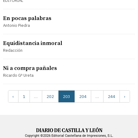
EDITORIAL
En pocas palabras
Antonio Piedra
Equidistancia inmoral
Redacción
Ni a compra pañales
Ricardo Gª Ureta
‹
1
…
202
203
204
…
244
›
Copyright ©2026 Editorial Castellana de Impresiones, S.L.