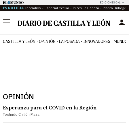
EDICIONES CyL
ES NOTICIA
Incendios
Especial Cecilia
Piloto La Bañeza
Planta Hidrógen
Menú
CASTILLA Y LEÓN
OPINIÓN
LA POSADA
INNOVADORES
MUNDO 
OPINIÓN
Esperanza para el COVID en la Región
Teolindo Chillón Plaza