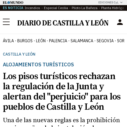
EDICIONES CyL
ES NOTICIA
Incendios
Especial Cecilia
Piloto La Bañeza
Planta Hidrógen
Menú
ÁVILA
BURGOS
LEÓN
PALENCIA
SALAMANCA
SEGOVIA
SORI
CASTILLA Y LEÓN
ALOJAMIENTOS TURÍSTICOS
Los pisos turísticos rechazan
la regulación de la Junta y
alertan del "perjuicio" para los
pueblos de Castilla y León
Una de las nuevas reglas es la prohibición