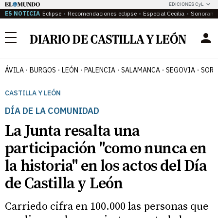
EDICIONES CyL
ES NOTICIA
Eclipse
Recomendaciones eclipse
Especial Cecilia
Sonoram
Menú
ÁVILA
BURGOS
LEÓN
PALENCIA
SALAMANCA
SEGOVIA
SORI
CASTILLA Y LEÓN
DÍA DE LA COMUNIDAD
La Junta resalta una
participación "como nunca en
la historia" en los actos del Día
de Castilla y León
Carriedo cifra en 100.000 las personas que